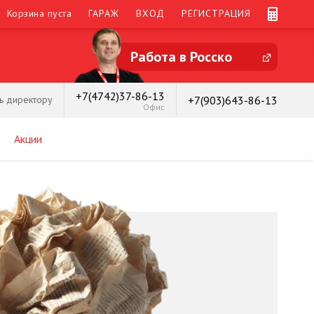
Корзина пуста
ГАРАЖ
ВХОД
РЕГИСТРАЦИЯ
Работа в Росско
+7(4742)37-86-13
+7(903)643-86-13
ь директору
Офис
Акции