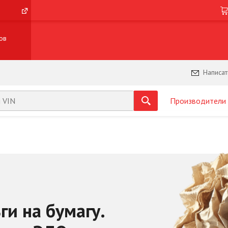
ов
Написат
Производители
ги на бумагу.