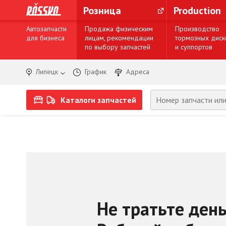
Розница
Production
Автозапчасти
Продажа физическим
Производство
для бизнеса
лицам, рекомендации
тормозных диск
по выбору запчастей
и суппортов
Липецк
График
Адреса
Каталоги запчастей
Не тратьте день