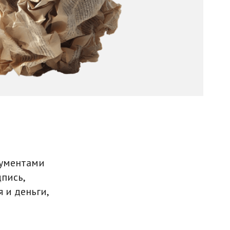
кументами
дпись,
 и деньги,