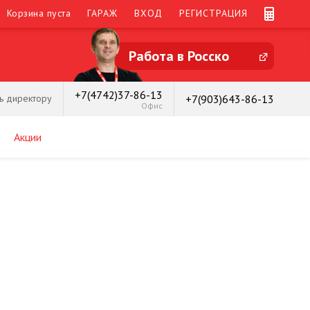
Корзина пуста
ГАРАЖ
ВХОД
РЕГИСТРАЦИЯ
Работа в Росско
+7(4742)37-86-13
+7(903)643-86-13
ь директору
Офис
Акции