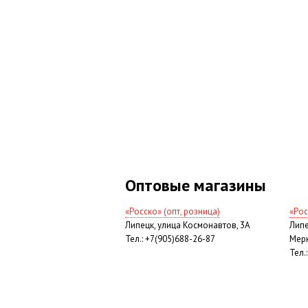
Оптовые магазины
«Росско» (опт, розница)
«Рос
Липецк, улица Космонавтов, 3А
Липе
Тел.: +7(905)688-26-87
Мерк
Тел.