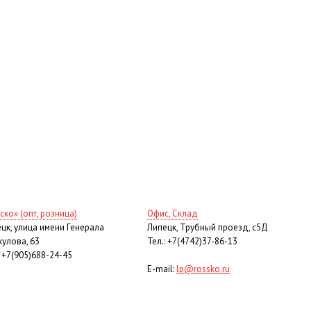
ско» (опт, розница)
Офис, Склад
цк, улица имени Генерала
Липецк, Трубный проезд, с5Д
улова, 63
Тел.: +7(4742)37-86-13
: +7(905)688-24-45
E-mail:
lp@rossko.ru