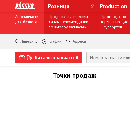
Розница
Production
Автозапчасти
Продажа физическим
Производство
для бизнеса
лицам, рекомендации
тормозных диск
по выбору запчастей
и суппортов
Липецк
График
Адреса
Каталоги запчастей
Точки продаж