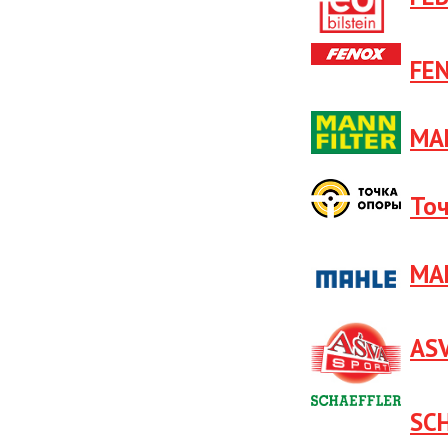
FE
MA
То
MA
AS
SCH