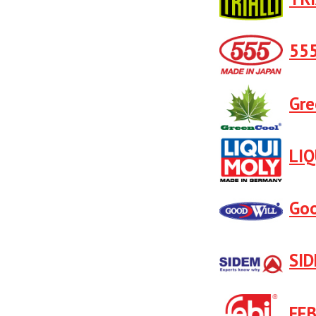
55
Gre
LIQ
Gоо
SI
FEB