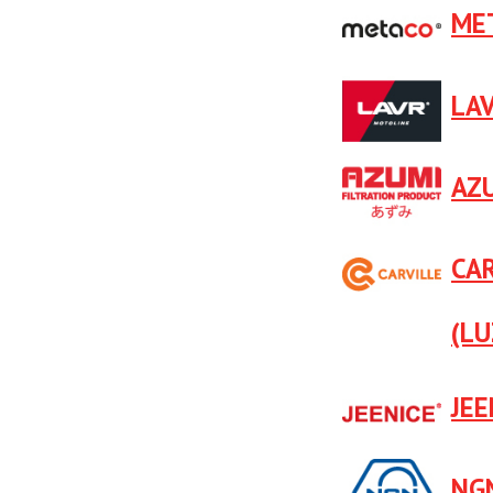
ME
LA
AZ
CA
(LU
JEE
NG