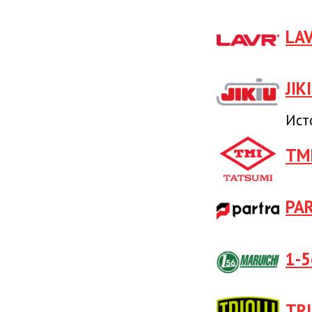
LA
JIK
Ист
TM
PA
1-5
TRI