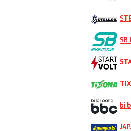
ST
SB 
ST
TI
bi 
JA