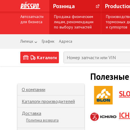
Розница
Producti
Автозапчасти
Продажа физическим
Производств
для бизнеса
лицам, рекомендации
тормозных д
по выбору запчастей
и суппортов
Липецк
График
Адреса
Каталоги
Полезные
О компании
SL
Каталоги производителей
Доставка
ICH
Политика возврата