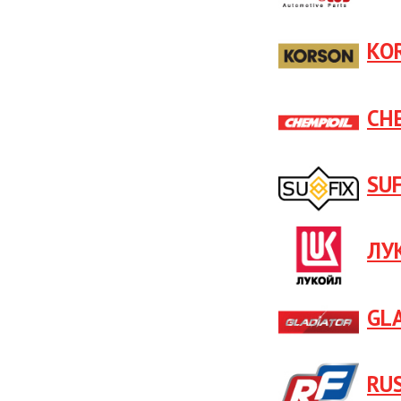
KO
CH
SUF
ЛУ
GL
RU