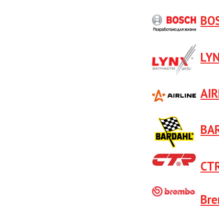
BO
LY
AIR
BA
CT
Br