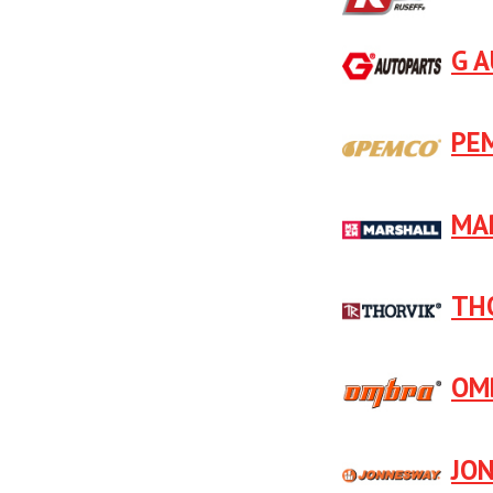
G 
PE
MA
TH
OM
JO