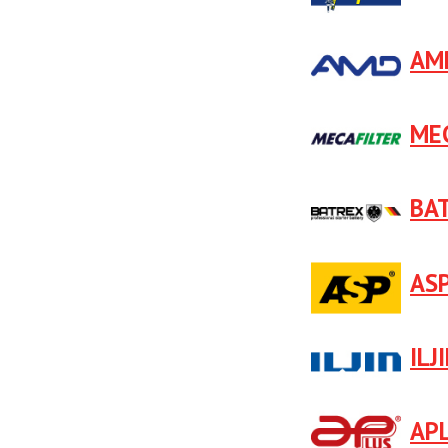
AM
ME
BA
AS
ILJ
AP