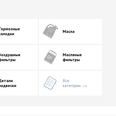
Подрулевые переключатели
Открытие нового мини-ЛДЦ – г. Саранск
29.07
Тормозные
Масла
колодки
Вебинары КАРВИЛЬ, август 2026
SUFIX. Расширение ассортимента. Июль
Воздушные
Масляные
2026.
фильтры
фильтры
LYNXauto. Расширение ассортимента.
Июль 2026.
Детали
Все
подвески
категории
LAVR: Больше объем – выше выгода!
28.07
21 июля в Санкт-Петербурге прошел
27.07