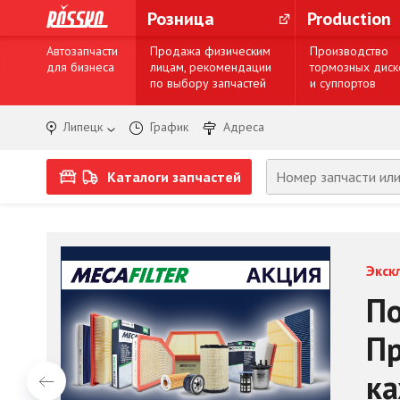
Розница
Production
Автозапчасти
Продажа физическим
Производство
для бизнеса
лицам, рекомендации
тормозных диск
по выбору запчастей
и суппортов
Липецк
График
Адреса
Каталоги запчастей
Экск
По
Пр
ка