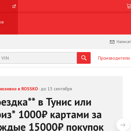
ов
Написат
Производители
люзивно в ROSSKO
до 15 сентября
·
ездка** в Тунис или
из* 1000₽ картами за
ждые 15000₽ покупок