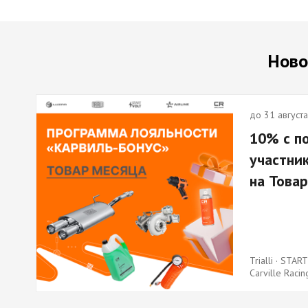
LYNXauto, при приросте от
20%
Ново
до 31 августа
10% с п
участни
на Това
Trialli · STAR
Carville Racin