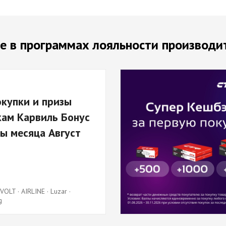
е в программах лояльности производи
окупки и призы
кам Карвиль Бонус
ры месяца Август
TVOLT · AIRLINE · Luzar ·
g