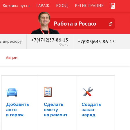
Корзина пуста
ГАРАЖ
ВХОД
РЕГИСТРАЦИЯ
Работа в Росско
+7(4742)37-86-13
+7(903)643-86-13
ь директору
Офис
Акции
Ка
за
По
Добавить

Сделать

Создать

авто

смету

заказ-

и 
в гараж
на ремонт
наряд