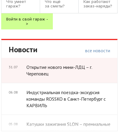
Что умеет

Что ещё

Как работают

гараж?
за сметы?
заказ-наряды?
Войти в свой гараж -
>
Новости
все новости
Открытие нового мини-ЛДЦ – г.
31.07
Череповец
Индустриальная поездка-экскурсия
06.08
команды ROSSKO в Санкт-Петербург c
КАРВИЛЬ
Катушки зажигания SLON – премиальные
05.08
принципы исполнения в рациональном