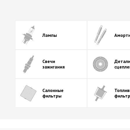
Лампы
Аморт
Свечи
Детал
зажигания
сцепле
Салонные
Топли
фильтры
фильт