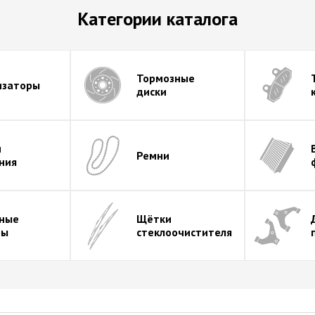
Категории каталога
Тормозные
изаторы
диски
и
Ремни
ния
вные
Щётки
ры
стеклоочистителя